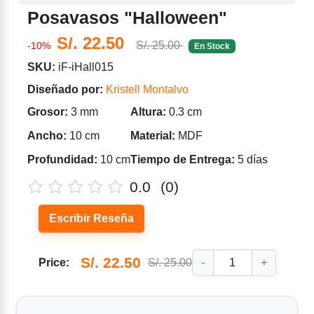
Posavasos "Halloween"
S/. 22.50
S/. 25.00
-10%
En Stock
SKU:
iF-iHall015
Diseñado por:
Kristell Montalvo
Grosor:
3 mm
Altura:
0.3 cm
Ancho:
10 cm
Material:
MDF
Profundidad:
10 cm
Tiempo de Entrega:
5 días
0.0
(0)
Escribir Reseña
S/. 22.50
Price:
S/. 25.00
-
1
+