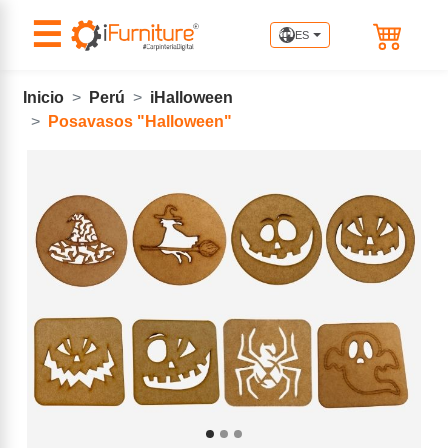
☰
ES
Inicio
Perú
iHalloween
Posavasos "Halloween"