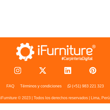
FAQ
Términos y condiciones
(+51) 983 221 323
iFurniture © 2023 | Todos los derechos reservados | Lima, Perú