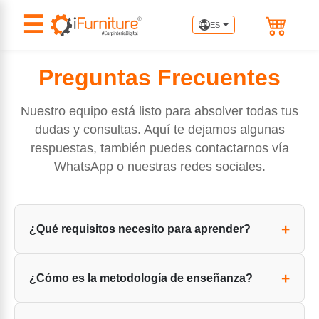
☰
ES
Preguntas Frecuentes
Nuestro equipo está listo para absolver todas tus
dudas y consultas. Aquí te dejamos algunas
respuestas, también puedes contactarnos vía
WhatsApp o nuestras redes sociales.
¿Qué requisitos necesito para aprender?
Se requieren
conocimientos básicos
de
¿Cómo es la metodología de enseñanza?
informática, interés en diseño y carpintería,
acceso
a una computadora
con conexión a internet para
En nuestros cursos y talleres de Rhinoceros 3D,