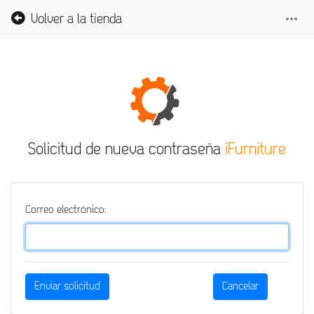
more_horiz
Volver a la tienda
Solicitud de nueva contraseña
iFurniture
Correo electrónico:
Enviar solicitud