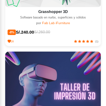
Grasshopper 3D
Software basado en nurbs, superficies y sólidos
por
Fab Lab iFurniture
S/.240.00
S/.260.00
-8%
28
(1)