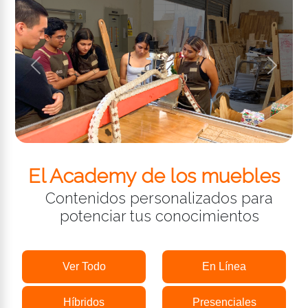
Anterior
Siguien
El Academy de los muebles
Contenidos personalizados para
potenciar tus conocimientos
Ver Todo
En Línea
Híbridos
Presenciales