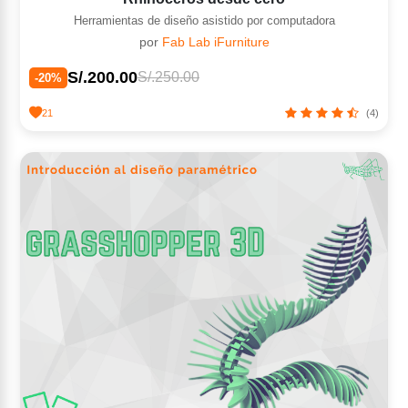
Herramientas de diseño asistido por computadora
por
Fab Lab iFurniture
S/.200.00
S/.250.00
-20%
21
(4)