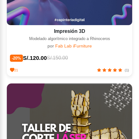
Impresión 3D
Modelado algorítmico integrado a Rhinoceros
por
Fab Lab iFurniture
S/.120.00
S/.150.00
-20%
21
(1)