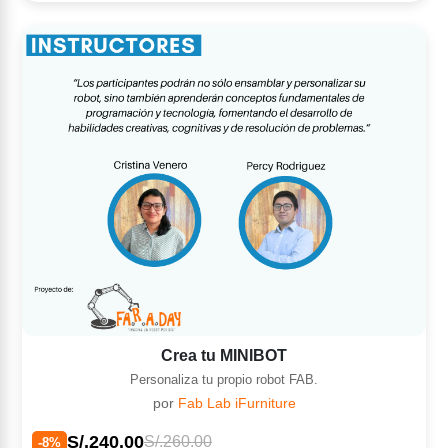
Crea tu MINIBOT
Personaliza tu propio robot FAB.
por
Fab Lab iFurniture
S/.240.00
S/.260.00
-8%