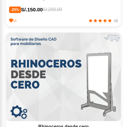
S/.150.00
S/.200.00
-25%
19
(3)
Rhinoceros desde cero