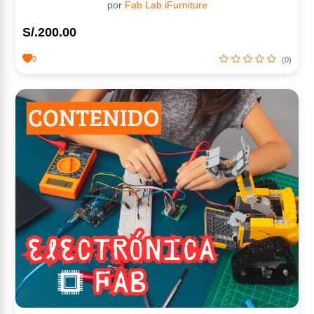
por
Fab Lab iFurniture
S/.200.00
0
(0)