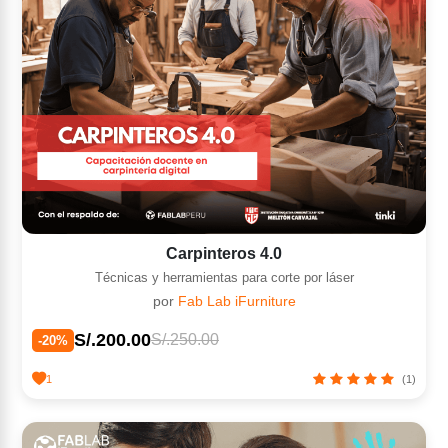
Carpinteros 4.0
Técnicas y herramientas para corte por láser
por
Fab Lab iFurniture
S/.200.00
S/.250.00
-20%
1
(1)