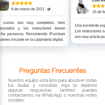
Luis Alberto
de 2021·
15 de febrero de 2021·
completos, bien
Una excelente experiencia de aprendi
structores tienen
Los instructores saben mucho y las c
miendo IFurniture
son muy prácticas.
 carpintería digital.
Preguntas Frecuentes
Nuestro equipo está listo para absolver todas
tus dudas y consultas. Aquí te dejamos
algunas respuestas, también puedes
contactarnos vía WhatsApp o nuestras redes
sociales.