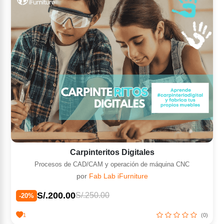
Carpinteritos Digitales
Procesos de CAD/CAM y operación de máquina CNC
por
Fab Lab iFurniture
S/.200.00
S/.250.00
-20%
1
(0)