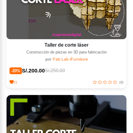
Taller de corte láser
Construcción de piezas en 3D para fabricación
por
Fab Lab iFurniture
S/.200.00
S/.250.00
-20%
21
(0)