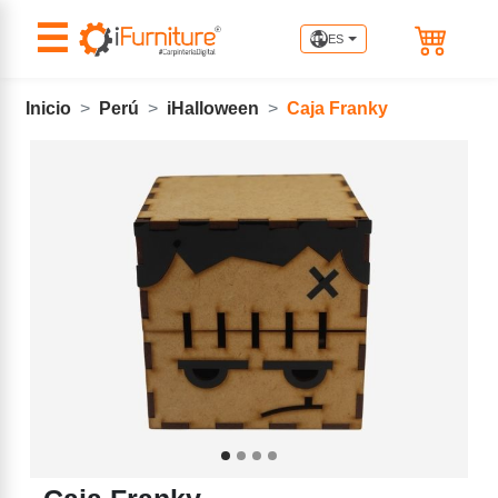
☰
ES
Inicio
Perú
iHalloween
Caja Franky