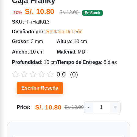
Caja Franky
S/. 10.80
S/. 12.00
-10%
En Stock
SKU:
iF-iHall013
Diseñado por:
Steffano Di León
Grosor:
3 mm
Altura:
10 cm
Ancho:
10 cm
Material:
MDF
Profundidad:
10 cm
Tiempo de Entrega:
5 días
0.0
(0)
Escribir Reseña
S/. 10.80
Price:
S/. 12.00
-
1
+