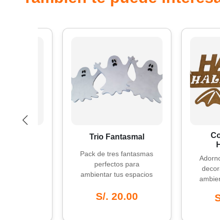
uz
Colgad
Trio Fantasmal
Hallo
Pack de tres fantasmas
ara
Adorno con 
perfectos para
toque
decorativo,
ambientar tus espacios
pacios
ambientar t
en Halloween.
.
con es
S/. 20.00
0
S/. 1