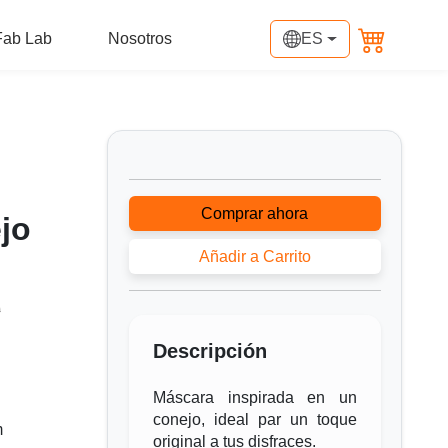
Fab Lab
Nosotros
ES
Comprar ahora
jo
Añadir a Carrito
0
Descripción
Máscara inspirada en un
conejo, ideal par un toque
m
original a tus disfraces.