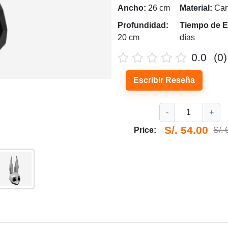
Ancho:
26 cm
Material:
Cart
Profundidad:
Tiempo de E
20 cm
días
0.0
(0)
Escribir Reseña
-
1
+
S/. 54.00
Price:
S/. 