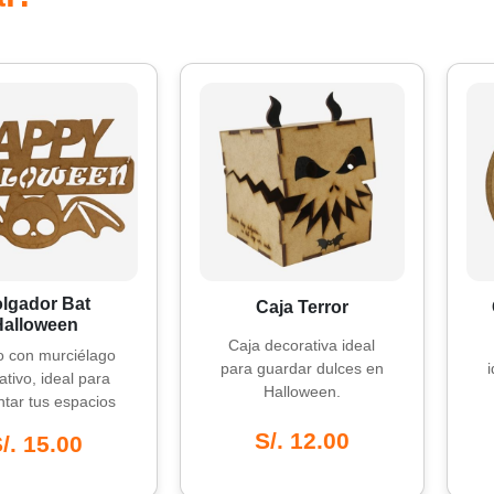
or Bat
Caja Terror
Colg
ween
Caja decorativa ideal
Decor
murciélago
para guardar dulces en
ideal 
 ideal para
Halloween.
a 
us espacios
tilo.
S/. 12.00
S
5.00