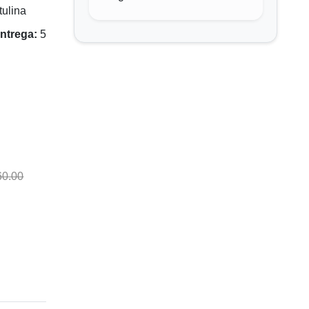
ulina
ntrega:
5
60.00