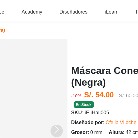
ce
Academy
Diseñadores
iLearn
a)
Máscara Cone
(Negra)
S/. 54.00
S/. 60.0
-10%
En Stock
SKU:
iF-iHall005
Diseñado por:
Ofelia Viloche
Siguiente
Grosor:
0 mm
Altura:
42 c