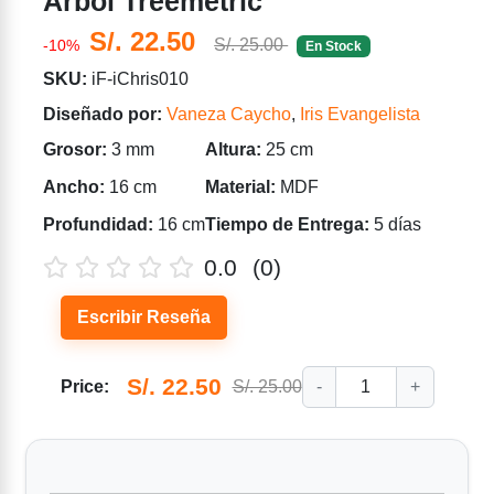
Árbol Treemetric
S/. 22.50
S/. 25.00
-10%
En Stock
SKU:
iF-iChris010
Diseñado por:
Vaneza Caycho
,
Iris Evangelista
Grosor:
3 mm
Altura:
25 cm
Ancho:
16 cm
Material:
MDF
Profundidad:
16 cm
Tiempo de Entrega:
5 días
0.0
(0)
Escribir Reseña
S/. 22.50
Price:
S/. 25.00
-
1
+