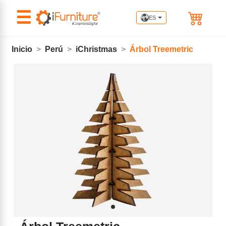
☰
ES
Inicio
Perú
iChristmas
Árbol Treemetric