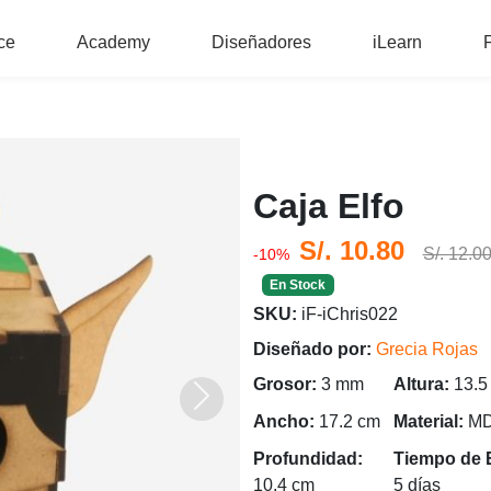
ce
Academy
Diseñadores
iLearn
Caja Elfo
S/. 10.80
S/. 12.0
-10%
En Stock
SKU:
iF-iChris022
Diseñado por:
Grecia Rojas
Grosor:
3 mm
Altura:
13.5
Siguiente
Ancho:
17.2 cm
Material:
M
Profundidad:
Tiempo de 
10.4 cm
5 días