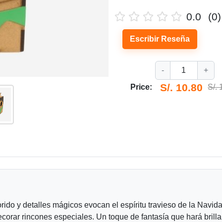
0.0
(0)
Escribir Reseña
-
1
+
S/. 10.80
Price:
S/. 
ido y detalles mágicos evocan el espíritu travieso de la Navida
orar rincones especiales. Un toque de fantasía que hará brillar