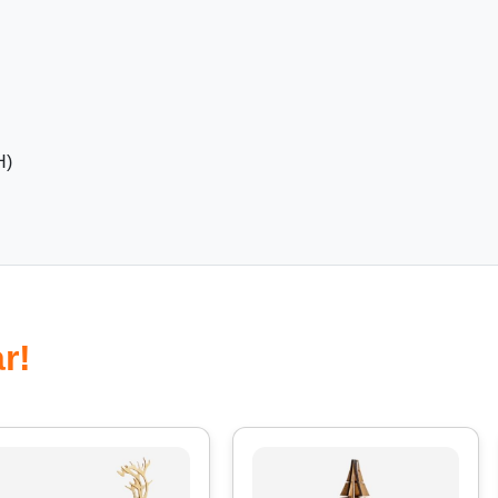
H)
r!