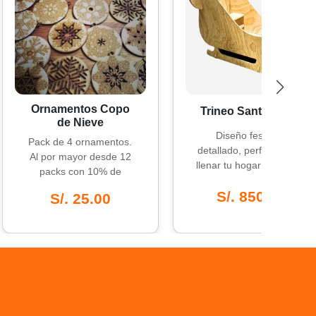
namentos Copo
Trineo Santa Claus
de Nieve
Diseño festivo y
k de 4 ornamentos.
detallado, perfecto para
por mayor desde 12
llenar tu hogar de magia
acks con 10% de
navideña.
descuento.
S/. 850.00
S/. 25.00