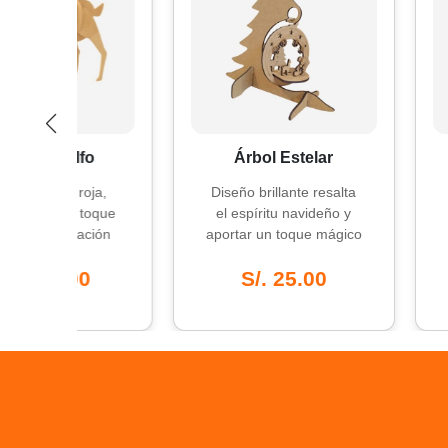
olfo
Árbol Estelar
Ren
iz roja,
Diseño brillante resalta
Un diseño
 un toque
el espíritu navideño y
para realz
coración
aportar un toque mágico
tu decora
a.
a tu hogar.
.00
S/. 25.00
S/.