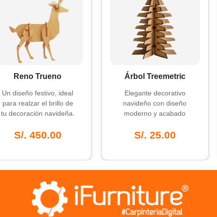
Or
o Trueno
Árbol Treemetric
 festivo, ideal
Elegante decorativo
Pac
ar el brillo de
navideño con diseño
Al 
ción navideña.
moderno y acabado
p
brillante.
 450.00
S/. 25.00