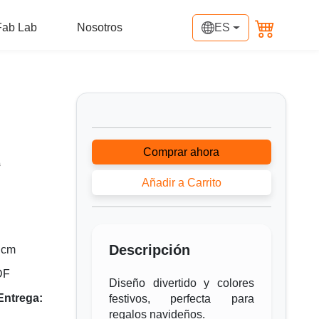
Fab Lab
Nosotros
ES
Comprar ahora
0
Añadir a Carrito
Descripción
 cm
DF
Diseño divertido y colores
Entrega:
festivos, perfecta para
regalos navideños.