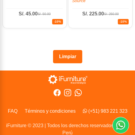
Source
S/. 45.00
S/. 225.00
S/. 50.00
S/. 250.00
-10%
-10%
Limpiar
FAQ
Términos y condiciones
(+51) 983 221 323
iFurniture © 2023 | Todos los derechos reservados | Lima,
Perú