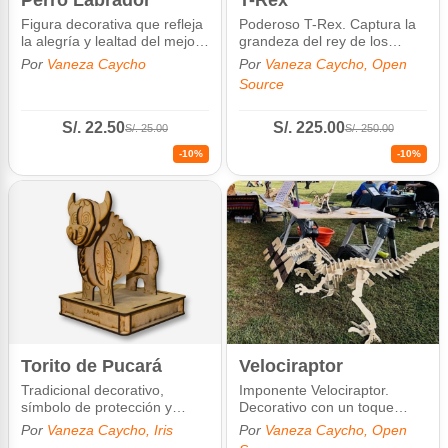
Figura decorativa que refleja
Poderoso T-Rex. Captura la
la alegría y lealtad del mejor
grandeza del rey de los
amigo del hogar.
dinosaurios.
Por
Vaneza Caycho
Por
Vaneza Caycho, Open
Source
S/. 22.50
S/. 225.00
S/. 25.00
S/. 250.00
-10%
-10%
Torito de Pucará
Velociraptor
Tradicional decorativo,
Imponente Velociraptor.
símbolo de protección y
Decorativo con un toque
prosperidad en el hogar.
prehistórico.
Por
Vaneza Caycho, Iris
Por
Vaneza Caycho, Open