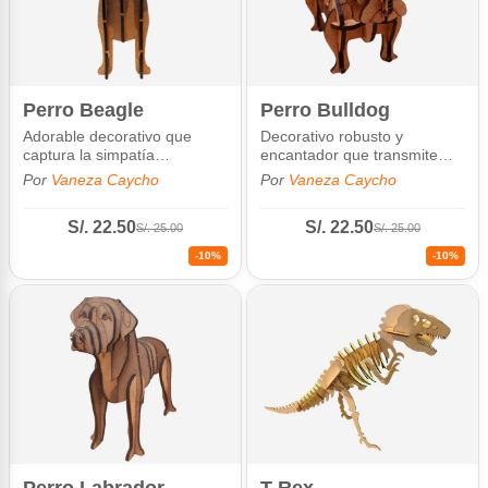
Perro Beagle
Perro Bulldog
Adorable decorativo que
Decorativo robusto y
captura la simpatía
encantador que transmite
característica de esta raza.
fuerza y ternura.
Por
Vaneza Caycho
Por
Vaneza Caycho
S/. 22.50
S/. 22.50
S/. 25.00
S/. 25.00
-10%
-10%
Perro Labrador
T-Rex