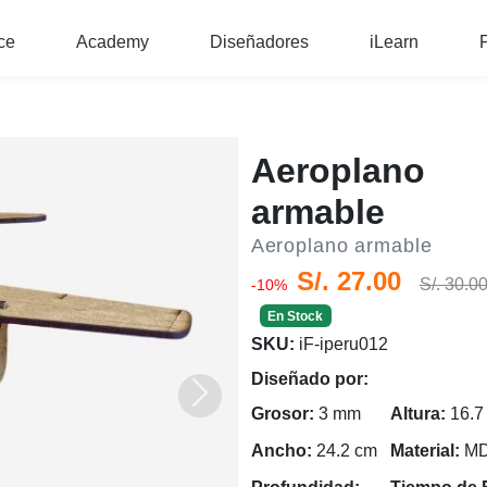
ce
Academy
Diseñadores
iLearn
Aeroplano
armable
Aeroplano armable
S/. 27.00
S/. 30.0
-10%
En Stock
SKU:
iF-iperu012
Diseñado por:
Siguiente
Grosor:
3 mm
Altura:
16.7
Ancho:
24.2 cm
Material:
M