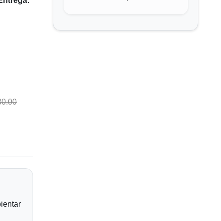
Entrega:
30.00
ientar