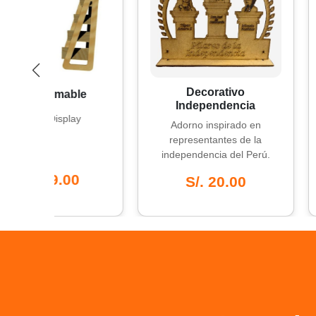
Decorativo
Porta
rmable
Independencia
Display
Adorno inspirado en
Un deta
representantes de la
estilo
independencia del Perú.
espac
9.00
S/. 20.00
S