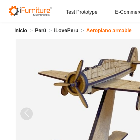
Test Prototype
E-Commer
Inicio
Perú
iLovePeru
Aeroplano armable
Anterior