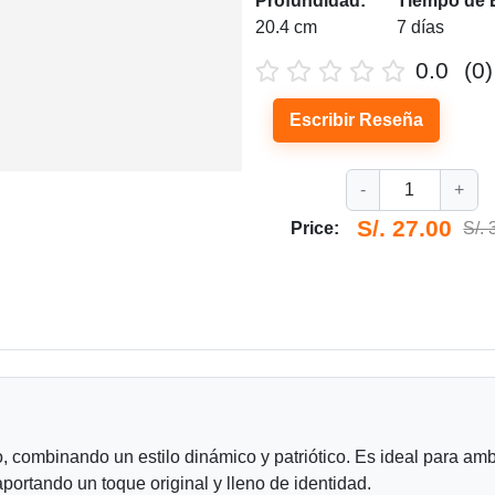
Profundidad:
Tiempo de 
20.4 cm
7 días
0.0
(0)
Escribir Reseña
-
1
+
S/. 27.00
Price:
S/. 
, combinando un estilo dinámico y patriótico. Es ideal para amb
aportando un toque original y lleno de identidad.