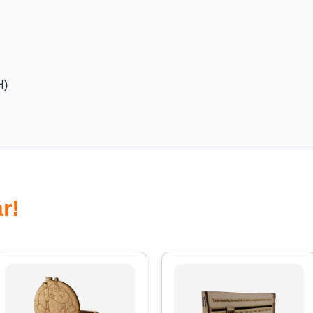
H)
r!