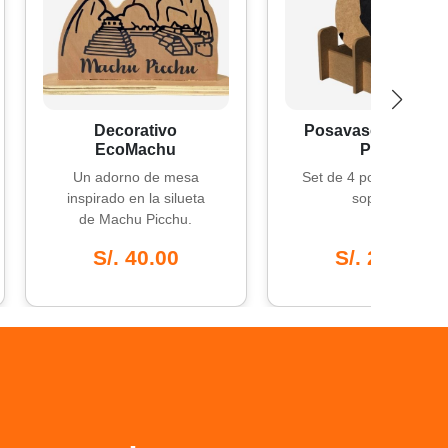
Decorativo
Posavasos Celebra
EcoMachu
Perú
Un adorno de mesa
Set de 4 posavasos con
nspirado en la silueta
soporte.
de Machu Picchu.
S/. 40.00
S/. 25.00