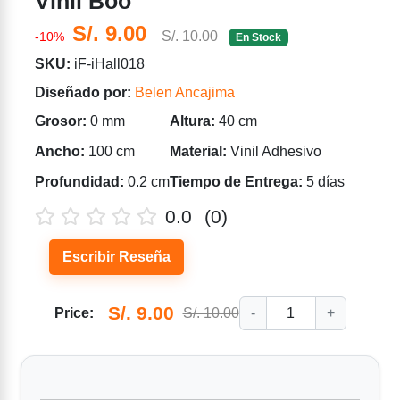
Vinil Boo
S/. 9.00
S/. 10.00
-10%
En Stock
SKU:
iF-iHall018
Diseñado por:
Belen Ancajima
Grosor:
0 mm
Altura:
40 cm
Ancho:
100 cm
Material:
Vinil Adhesivo
Profundidad:
0.2 cm
Tiempo de Entrega:
5 días
0.0
(0)
Escribir Reseña
S/. 9.00
Price:
S/. 10.00
-
1
+