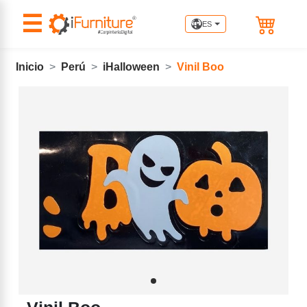
☰
ES
Inicio
Perú
iHalloween
Vinil Boo