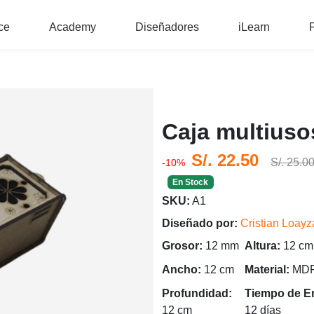
ce
Academy
Diseñadores
iLearn
Caja multiuso
S/. 22.50
S/. 25.0
-10%
En Stock
SKU:
A1
Diseñado por:
Cristian Loayz
Grosor:
12 mm
Altura:
12 cm
Ancho:
12 cm
Material:
MD
Profundidad:
Tiempo de E
12 cm
12 días