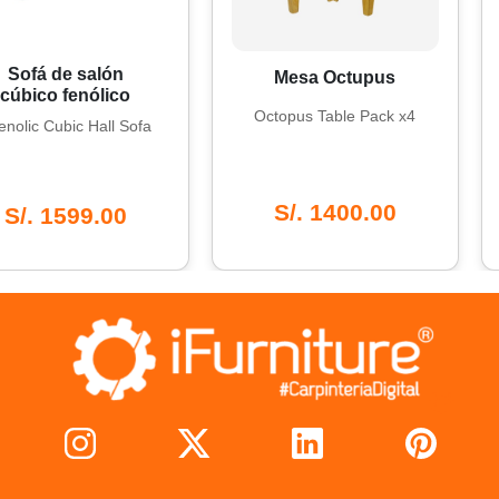
de salón
C
Mesa Octupus
 fenólico
Octopus Table Pack x4
ubic Hall Sofa
S/. 1400.00
1599.00