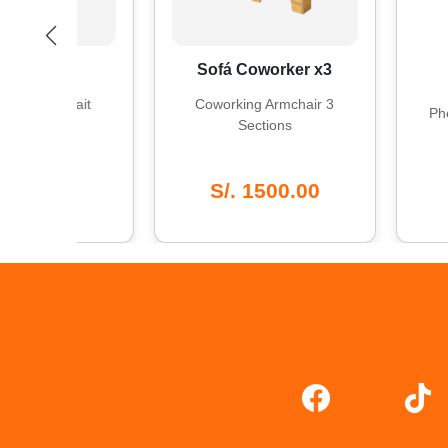
Sofá 
atos
Sofá Coworker x3
cúbico
ortrait
Coworking Armchair 3
Phenolic C
Sections
00
S/. 1500.00
S/. 