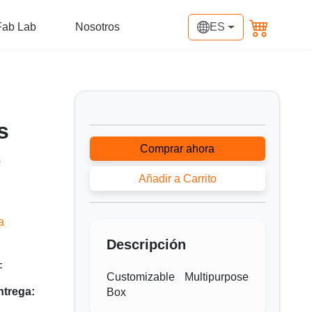
Fab Lab
Nosotros
ES
s
Comprar ahora
0
Añadir a Carrito
a
Descripción
F
Customizable Multipurpose
ntrega:
Box