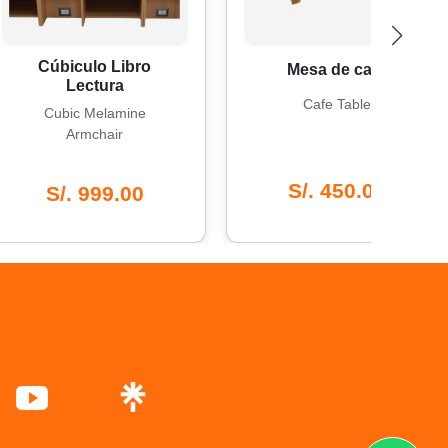
úbiculo Libro
Mesa de café
Lectura
Cafe Table
Cubic Melamine
Armchair
S/. 450.00
S/. 999.00